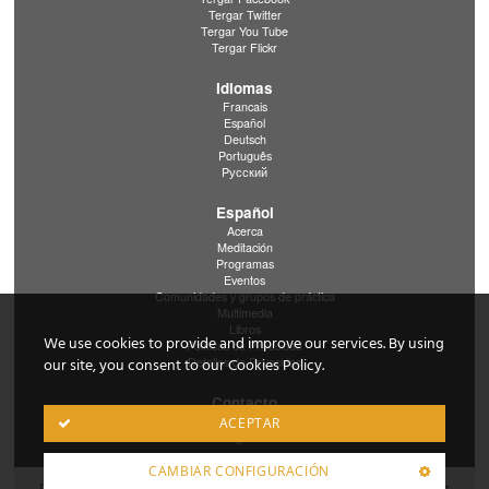
Tergar Twitter
Tergar You Tube
Tergar Flickr
Idiomas
Francais
Español
Deutsch
Português
Pусский
Español
Acerca
Meditación
Programas
Eventos
Comunidades y grupos de práctica
Multimedia
Libros
We use cookies to provide and improve our services. By using
Políticas de Privacidad
Detalles de Privacidad
our site, you consent to our Cookies Policy.
Contacto
Contacto en Español
ACEPTAR
Contacto Tergar International
CAMBIAR CONFIGURACIÓN
Derechos de Autor © 2020 Tergar International. El logo Tergar es una