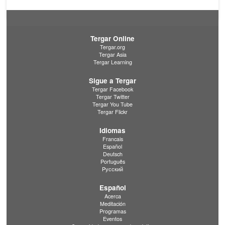
Tergar Online
Tergar.org
Tergar Asia
Tergar Learning
Sigue a Tergar
Tergar Facebook
Tergar Twitter
Tergar You Tube
Tergar Flickr
Idiomas
Francais
Español
Deutsch
Português
Pусский
Español
Acerca
Meditación
Programas
Eventos