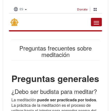
ES
Donate
Toggle na
Preguntas frecuentes sobre
meditación
Preguntas generales
¿Debo ser budista para meditar?
La meditación
puede ser practicada por todos
.
La práctica de la meditación es el proceso de
voltear hacia el interior para aprender acerca del