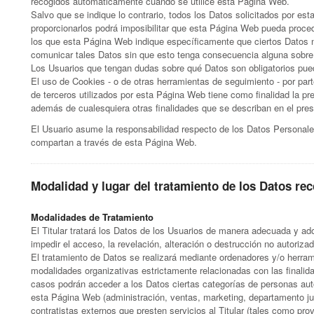
recogidos automáticamente cuando se utilice esta Página Web.
Salvo que se indique lo contrario, todos los Datos solicitados por est
proporcionarlos podrá imposibilitar que esta Página Web pueda proced
los que esta Página Web indique específicamente que ciertos Datos no
comunicar tales Datos sin que esto tenga consecuencia alguna sobre l
Los Usuarios que tengan dudas sobre qué Datos son obligatorios puede
El uso de Cookies - o de otras herramientas de seguimiento - por part
de terceros utilizados por esta Página Web tiene como finalidad la pre
además de cualesquiera otras finalidades que se describan en el pre
El Usuario asume la responsabilidad respecto de los Datos Personale
compartan a través de esta Página Web.
Modalidad y lugar del tratamiento de los Datos re
Modalidades de Tratamiento
El Titular tratará los Datos de los Usuarios de manera adecuada y a
impedir el acceso, la revelación, alteración o destrucción no autoriza
El tratamiento de Datos se realizará mediante ordenadores y/o herram
modalidades organizativas estrictamente relacionadas con las finalid
casos podrán acceder a los Datos ciertas categorías de personas aut
esta Página Web (administración, ventas, marketing, departamento ju
contratistas externos que presten servicios al Titular (tales como p