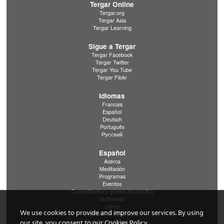
Tergar Online
Tergar.org
Tergar Asia
Tergar Learning
Sigue a Tergar
Tergar Facebook
Tergar Twitter
Tergar You Tube
Tergar Flickr
Idiomas
Francais
Español
Deutsch
Português
Pусский
Español
Acerca
Meditación
Programas
Eventos
Comunidades y grupos de práctica
Multimedia
Libros
We use cookies to provide and improve our services. By using
Políticas de Privacidad
Detalles de Privacidad
our site, you consent to our Cookies Policy.