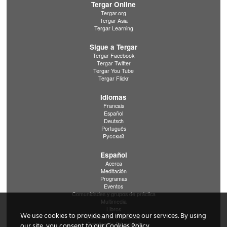
Tergar Online
Tergar.org
Tergar Asia
Tergar Learning
Sigue a Tergar
Tergar Facebook
Tergar Twitter
Tergar You Tube
Tergar Flickr
Idiomas
Francais
Español
Deutsch
Português
Pусский
Español
Acerca
Meditación
Programas
Eventos
Comunidades y grupos de práctica
Multimedia
Libros
We use cookies to provide and improve our services. By using
Políticas de Privacidad
Detalles de Privacidad
our site, you consent to our Cookies Policy.