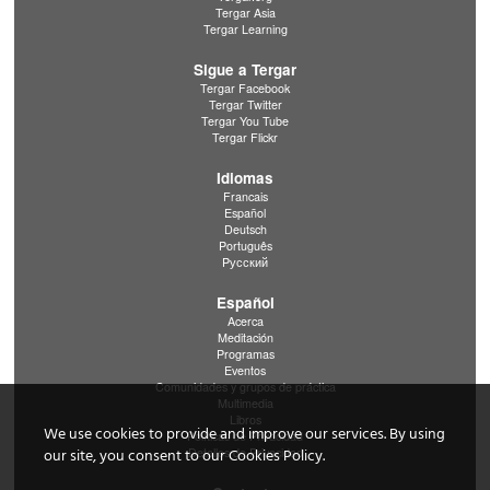
Tergar Asia
Tergar Learning
Sigue a Tergar
Tergar Facebook
Tergar Twitter
Tergar You Tube
Tergar Flickr
Idiomas
Francais
Español
Deutsch
Português
Pусский
Español
Acerca
Meditación
Programas
Eventos
Comunidades y grupos de práctica
Multimedia
Libros
We use cookies to provide and improve our services. By using
Políticas de Privacidad
our site, you consent to our Cookies Policy.
Detalles de Privacidad